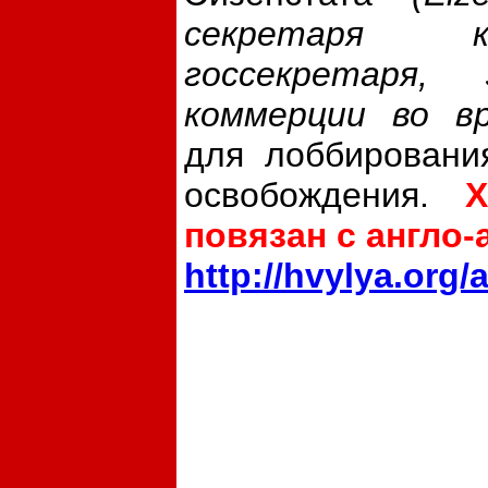
секретаря ка
госсекретаря,
коммерции во в
для лоббировани
освобождения.
Х
повязан с англо
http://hvylya.org/a