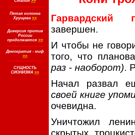
Сталин
>>
Пятая колонна
Гарвардский п
Хрущева
>>
завершен.
Диверсия против
России
продолжается
>>
И чтобы не говор
Демократия - миф
того, что планов
>>
раз - наоборот)
. 
СУЩНОСТЬ
СИОНИЗМА
>>
Начал развал 
своей книге упом
очевидна.
Уничтожил лени
скрытых троцкис