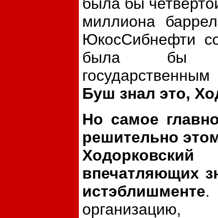
была бы четвертой
миллиона баррел
ЮкосСибнефти со
была бы бук
государственным
Буш знал это, Хо
Но самое главно
решительно этом
Ходорковский
впечатляющих зн
истэблишменте
.
организацию