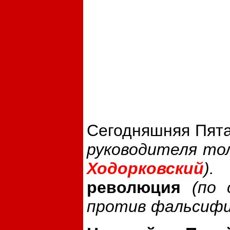
Сегодняшняя Пята
руководителя тол
Ходорковский
)
революция
(по 
против фальсифик