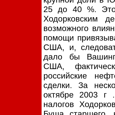
25 до 40 %. Это
Ходорковским де
возможного влиян
помощи привязыв
США, и, следоват
дало бы Вашингт
США, фактичес
российские неф
сделки. За неск
октябре
2003 г
.
налогов Ходорко
Буша старшего, 