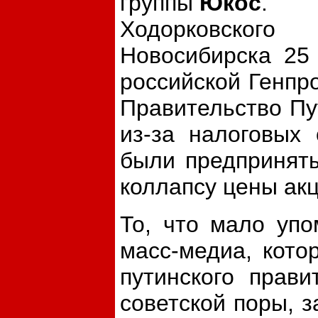
группы
Юкос
.
Ходорковског
Новосибирска 25
российской Генпро
Правительство Пу
из-за налоговых
были предпринят
коллапсу цены акц
То, что мало упо
масс-медиа, кото
путинского прави
советской поры, з