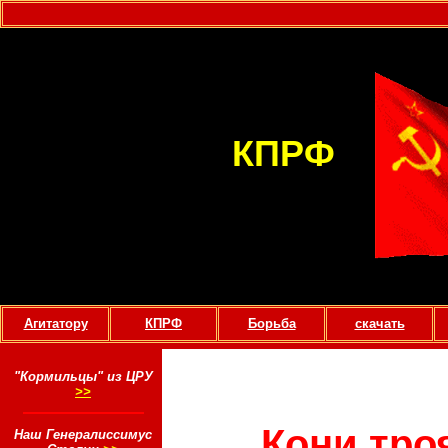
КПРФ
...
Агитатору
КПРФ
Борьба
скачать
"Кормильцы" из ЦРУ
>>
Кони тро
Наш Генералиссимус