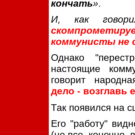
кончать
»
.
И, как говор
скомпрометир
коммунисты не 
Однако "перест
настоящие комму
говорит народна
дело - возглавь 
Так появился на 
Его "работу" вид
(не все, конечно, 