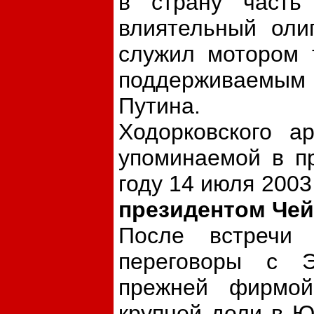
в страну часть
влиятельный оли
служил мотором т
поддерживаемым 
Путина.
Ходорковского а
упоминаемой в пр
году 14 июля
2003
президентом Че
После встречи
переговоры с Э
прежней фирмой
крупной доли в Ю