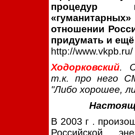
процедур п
«гуманитарны
отношении Росси
придумать и ещё
http://www.vkpb.ru/
Ходорковский
. 
т.к. про него С
"Либо хорошее, ли
Настоящ
В
2003 г
. произо
Российской эне