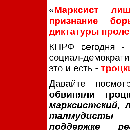
«
Марксист лиш
признание бо
диктатуры проле
КПРФ сегодня - 
социал-демократи
это и есть -
троцк
Давайте посмо
обвиняли троцк
марксистский, 
талмудисты 
поддержке ре