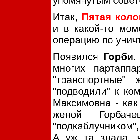
упомянутым совет
Итак,
Пятая коло
и в какой-то мо
операцию по унич
Появился
Горби
.
многих партаппа
"транспортные" 
"подводили" к ко
Максимовна - как
женой Горбач
"подкаблучником",
А уж та знала, ч