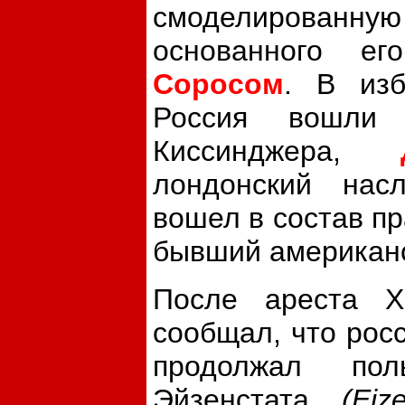
смоделированну
основанного е
Соросом
. В из
Россия вошл
Киссинджера,
лондонский нас
вошел в состав п
бывший американс
После ареста Хо
сообщал, что рос
продолжал пол
Эйзенстата
(Ei