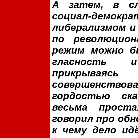
А затем, в сл
социал-демо
либерализмом и
по революцион
режим можно б
гласность 
прикрываяс
совершенство
гордостью ск
весьма прост
говорил про обн
к чему дело ид