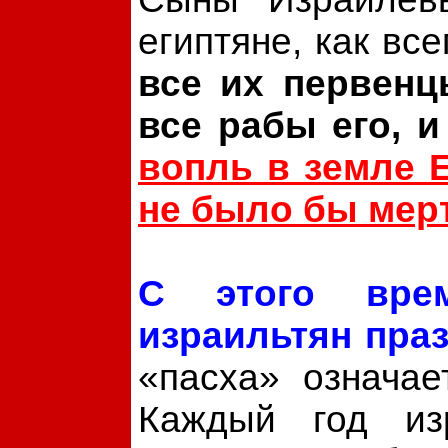
египтяне, как все
все их первенц
все рабы его, и
вопль в земле Е
не было бы мер
С этого вре
израильтян пра
«пасха» означае
Каждый год из