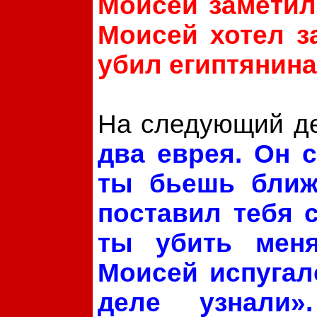
Моисей заметил,
Моисей хотел з
убил египтянина,
На следующий д
два еврея. Он 
ты бьешь ближн
поставил тебя 
ты убить меня
Моисей испугал
деле узнали