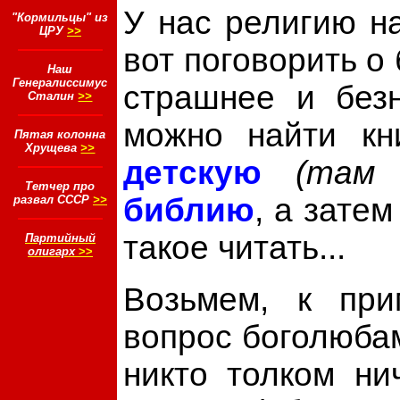
У нас религию н
"Кормильцы" из
ЦРУ
>>
вот поговорить о 
Наш
Генералиссимус
страшнее и без
Сталин
>>
можно найти кн
Пятая колонна
Хрущева
>>
детскую
(там 
Тетчер про
библию
, а зате
развал СССР
>>
такое читать...
Партийный
олигарх
>>
Возьмем, к при
вопрос боголюбам
никто толком нич